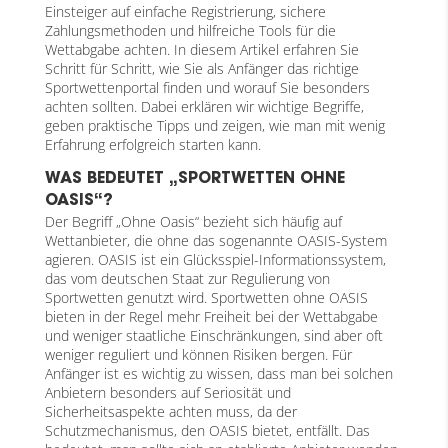
Einsteiger auf einfache Registrierung, sichere
Zahlungsmethoden und hilfreiche Tools für die
Wettabgabe achten. In diesem Artikel erfahren Sie
Schritt für Schritt, wie Sie als Anfänger das richtige
Sportwettenportal finden und worauf Sie besonders
achten sollten. Dabei erklären wir wichtige Begriffe,
geben praktische Tipps und zeigen, wie man mit wenig
Erfahrung erfolgreich starten kann.
WAS BEDEUTET „SPORTWETTEN OHNE
OASIS“?
Der Begriff „Ohne Oasis“ bezieht sich häufig auf
Wettanbieter, die ohne das sogenannte OASIS-System
agieren. OASIS ist ein Glücksspiel-Informationssystem,
das vom deutschen Staat zur Regulierung von
Sportwetten genutzt wird. Sportwetten ohne OASIS
bieten in der Regel mehr Freiheit bei der Wettabgabe
und weniger staatliche Einschränkungen, sind aber oft
weniger reguliert und können Risiken bergen. Für
Anfänger ist es wichtig zu wissen, dass man bei solchen
Anbietern besonders auf Seriosität und
Sicherheitsaspekte achten muss, da der
Schutzmechanismus, den OASIS bietet, entfällt. Das