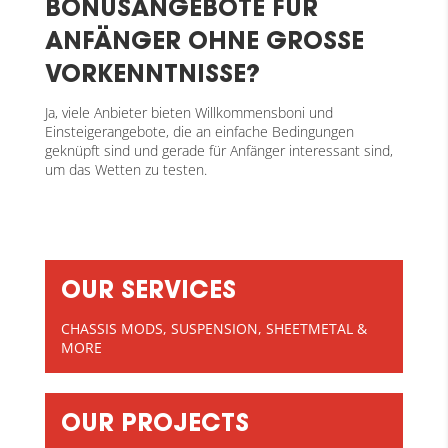
BONUSANGEBOTE FÜR
ANFÄNGER OHNE GROSSE V
ORKENNTNISSE?
Ja, viele Anbieter bieten Willkommensboni und
Einsteigerangebote, die an einfache Bedingungen
geknüpft sind und gerade für Anfänger interessant sind,
um das Wetten zu testen.
OUR SERVICES
CHASSIS MODS, SUSPENSION, SHEETMETAL &
MORE
OUR PROJECTS