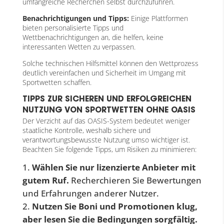
umfangreiche Recherchen selbst durchzuführen.
Benachrichtigungen und Tipps:
Einige Plattformen
bieten personalisierte Tipps und
Wettbenachrichtigungen an, die helfen, keine
interessanten Wetten zu verpassen.
Solche technischen Hilfsmittel können den Wettprozess
deutlich vereinfachen und Sicherheit im Umgang mit
Sportwetten schaffen.
TIPPS ZUR SICHEREN UND ERFOLGREICHEN
NUTZUNG VON SPORTWETTEN OHNE OASIS
Der Verzicht auf das OASIS-System bedeutet weniger
staatliche Kontrolle, weshalb sichere und
verantwortungsbewusste Nutzung umso wichtiger ist.
Beachten Sie folgende Tipps, um Risiken zu minimieren:
Wählen Sie nur lizenzierte Anbieter mit
gutem Ruf.
Recherchieren Sie Bewertungen
und Erfahrungen anderer Nutzer.
Nutzen Sie Boni und Promotionen klug,
aber lesen Sie die Bedingungen sorgfältig.