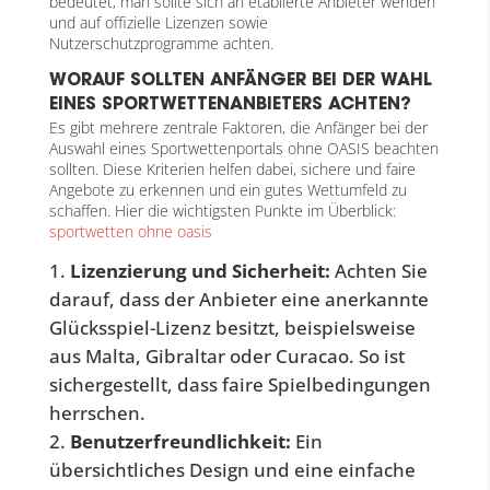
bedeutet, man sollte sich an etablierte Anbieter wenden
und auf offizielle Lizenzen sowie
Nutzerschutzprogramme achten.
WORAUF SOLLTEN ANFÄNGER BEI DER WAHL
EINES SPORTWETTENANBIETERS ACHTEN?
Es gibt mehrere zentrale Faktoren, die Anfänger bei der
Auswahl eines Sportwettenportals ohne OASIS beachten
sollten. Diese Kriterien helfen dabei, sichere und faire
Angebote zu erkennen und ein gutes Wettumfeld zu
schaffen. Hier die wichtigsten Punkte im Überblick:
sportwetten ohne oasis
Lizenzierung und Sicherheit:
Achten Sie
darauf, dass der Anbieter eine anerkannte
Glücksspiel-Lizenz besitzt, beispielsweise
aus Malta, Gibraltar oder Curacao. So ist
sichergestellt, dass faire Spielbedingungen
herrschen.
Benutzerfreundlichkeit:
Ein
übersichtliches Design und eine einfache