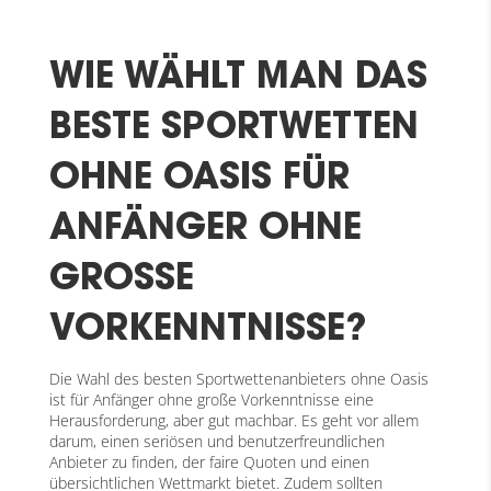
WIE WÄHLT MAN DAS
BESTE SPORTWETTEN
OHNE OASIS FÜR
ANFÄNGER OHNE
GROSSE V
ORKENNTNISSE?
Die Wahl des besten Sportwettenanbieters ohne Oasis
ist für Anfänger ohne große Vorkenntnisse eine
Herausforderung, aber gut machbar. Es geht vor allem
darum, einen seriösen und benutzerfreundlichen
Anbieter zu finden, der faire Quoten und einen
übersichtlichen Wettmarkt bietet. Zudem sollten