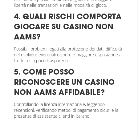
libertà nelle transazioni e nelle modalità di gioco.
4. QUALI RISCHI COMPORTA
GIOCARE SU CASINO NON
AAMS?
Possibili problemi legati alla protezione dei dati, difficoltà
nel risolvere eventuali dispute e maggiore esposizione a
truffe o siti poco trasparenti.
5. COME POSSO
RICONOSCERE UN CASINO
NON AAMS AFFIDABILE?
Controllando la licenza internazionale, leggendo
recensioni, verificando metodi di pagamento sicuri e la
presenza di assistenza clienti in italiano.