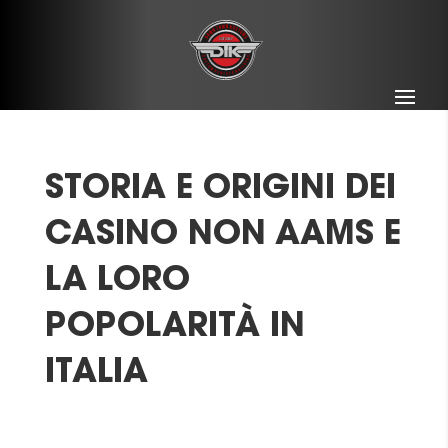
STORIA E ORIGINI DEI
CASINO NON AAMS E
LA LORO
POPOLARITÀ IN
ITALIA