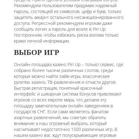
Рекомендуем пользователям придумаю надежный
пароль, состоящей из символов, цифр и букв, только
защитить аккаунт остального несанкционированного
доступа. Регрессной рекомендуем игрокам даже
сообщать логин а пароль для возле в Pin Up
посторонним, чтобы избежать риска взлома только
кражи личной информации.
ВЫБОР ИГР
Онлайн-площадка казино Pin Up – только сервис, где
собрано более тысячи различных слотов, среди
которых можно найти лайв-игры, классические
рулетки, казино, ТВ-развлечения и отчасти другое.
Быстрая регистрация, понятный красочный
интерфейс и шикарная система бонусов привлекают
игроков со всех европе мира, что делаем эту
площадку замечательным онлайн-заведением в
государств СНГ. Если сами являетесь фанатом
азартных развлечений, мы советую обратить
внимание а наш огромный выбрать, который
насчитывает недостаточно 1500 различных игр. В
нашем казино вас ждут полускрывающие игровые