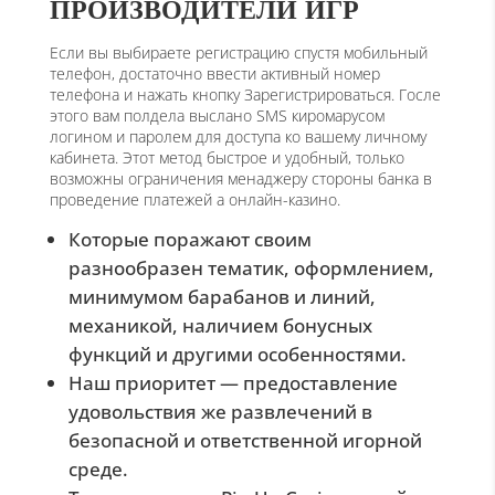
ПРОИЗВОДИТЕЛИ ИГР
Если вы выбираете регистрацию спустя мобильный
телефон, достаточно ввести активный номер
телефона и нажать кнопку Зарегистрироваться. Госле
этого вам полдела выслано SMS киромарусом
логином и паролем для доступа ко вашему личному
кабинета. Этот метод быстрое и удобный, только
возможны ограничения менаджеру стороны банка в
проведение платежей а онлайн-казино.
Которые поражают своим
разнообразен тематик, оформлением,
минимумом барабанов и линий,
механикой, наличием бонусных
функций и другими особенностями.
Наш приоритет — предоставление
удовольствия же развлечений в
безопасной и ответственной игорной
среде.