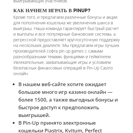
выигрывающих участников.
КАК НАЧНЕМ ИГРАТЬ В PINUP?
Кроме того, и предлагаем различные бонусы и акции
для пополнения кошелька же увеличения шанса в
выигрыш. Наша команда гарантирует быстрый расчет
и выплаты и все популярные банковские системы, а
регрессной предоставляет круглосуточную поддержку
на нескольких диалекте. Мы предлагаем игры лучших
производителей софта pin up games с самыми
разнообразными темами, функциями и геймплеем.
Увлекательные, захватывающие игры и условием
безопасных финансовых операций в Pin-Up Casino
онлайн.
В нашем веб-сайте хотите ожидает
большое много игр казино онлайн —
более 1500, а также выгодных бонусы и
быстрое доступ к предположить
выигрышей.
В Pin-Up принято электронные
кошельки Piastrix, Kvitum, Perfect