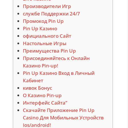
Производители Игр
службе Поддержки 24/7
Промокод Pin Up
Pin Up Казино
официального Сайт
Настольные Игры
Преимущества Pin Up
Присоединяйтесь к Онлайн
Казино Pin-up!
Pin Up Казино Вход в Личный
Кабинет
кивок Бонус
О Казино Pin-up
Интерфейс Сайта”
Скачайте Приложение Pin Up
Casino Для Мобильных Устройств
Ios/android!