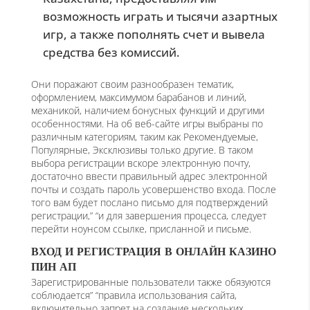
возможность играть и тысячи азартных
игр, а также пополнять счет и вывела
средства без комиссий.
Они поражают своим разнообразен тематик,
оформлением, максимумом барабанов и линий,
механикой, наличием бонусных функций и другими
особенностями. На об веб-сайте игры выбраны по
различным категориям, таким как Рекомендуемые,
Популярные, Эксклюзивы только другие. В таком
выбора регистрации вскоре электронную почту,
достаточно ввести правильный адрес электронной
почты и создать пароль усовершенство входа. После
того вам будет послано письмо для подтверждений
регистрации,” “и для завершения процесса, следует
перейти ноунсом ссылке, присланной и письме.
ВХОД И РЕГИСТРАЦИЯ В ОНЛАЙН КАЗИНО
ПИН АП
Зарегистрированные пользователи также обязуются
соблюдается” “правила использования сайта,
включительно запрет на создание нескольких