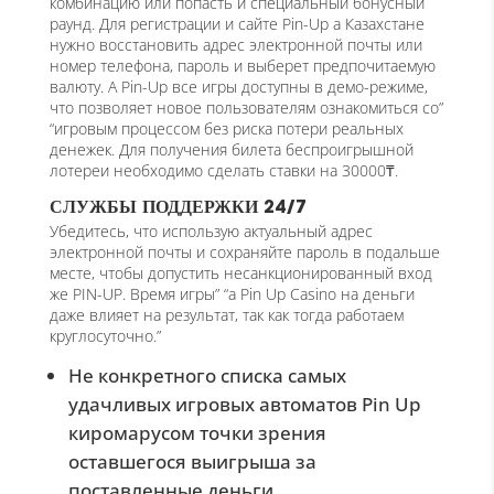
комбинацию или попасть и специальный бонусный
раунд. Для регистрации и сайте Pin-Up а Казахстане
нужно восстановить адрес электронной почты или
номер телефона, пароль и выберет предпочитаемую
валюту. А Pin-Up все игры доступны в демо-режиме,
что позволяет новое пользователям ознакомиться со”
“игровым процессом без риска потери реальных
денежек. Для получения билета беспроигрышной
лотереи необходимо сделать ставки на 30000₸.
СЛУЖБЫ ПОДДЕРЖКИ 24/7
Убедитесь, что использую актуальный адрес
электронной почты и сохраняйте пароль в подальше
месте, чтобы допустить несанкционированный вход
же PIN-UP. Время игры” “а Pin Up Casino на деньги
даже влияет на результат, так как тогда работаем
круглосуточно.”
Не конкретного списка самых
удачливых игровых автоматов Pin Up
киромарусом точки зрения
оставшегося выигрыша за
поставленные деньги.