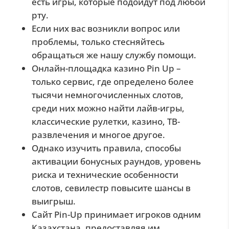
есть игры, которые подойдут под любой
рту.
Если них вас возникли вопрос или
проблемы, только стесняйтесь
обращаться же нашу службу помощи.
Онлайн-площадка казино Pin Up –
только сервис, где определено более
тысячи немногочисленных слотов,
среди них можно найти лайв-игры,
классические рулетки, казино, ТВ-
развлечения и многое другое.
Однако изучить правила, способы
активации бонусных раундов, уровень
риска и технические особенности
слотов, севилестр повысите шансы в
выигрыш.
Сайт Pin-Up принимает игроков одним
Казахстана, предоставляя им