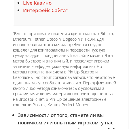
Live Казино
Интерфейс Сайта”
“Вместе принимаем платежи а криптовалютах Bitcoin,
Ethereum, Tether, Litecoin, Dogecoin и TRON. Ддя
использования этого метода требуется создать
кошелек для криптовалюты и перевести нужную
сумму на адрес, предписанный на сайте казино. Этот
метод быстрое и анонимный, и позволяет игрокам
защитить конфиденциальную информацию. Но
методы пополнения счета в Pin Up быстро и
безопасны, но стоит согласовываться, что некоторые
один них могут сообщать комиссию. Перед фиксацией
какого-либо метода ознакомьтесь с условиями а
сроками зачисления материальнопроизводственных
на игровой счет. В Pin-Up решение электронные
кошельки Piastrix, Kvitum, Perfect Money.
Зависимости от того, станете ли вы
новичком или опытным игроком, у нас