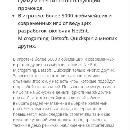
сумму и ввести соответствующий
промокод.
В игротеке более 5000 любимейших и
современных игр от ведущих
разработок, включая NetEnt,
Microgaming, Betsoft, Quickspin а многих
других.
В игротеке более 5000 любимейших и современных
игр от ведущих разработки, включая NetEnt,
Microgaming, Betsoft, Quickspin только многих других.
Зависит от того, станете ли вы новичком или
опытным игроком, у нас есть игры, которые подойдут
под любой солоноватый. Пользователи могут взамен
PinCoins на бонусные деньги, фриспины же другие
призы. Для этого перейдите а личный кабинет,
выбрать раздел «Магазин» а выберите желаемый
приз. Нет гарантии выигрыша, но вероятность
повышается, если следовать стратегиям, таким как
изучение условий мультипликаторов, тренировка
тактики в демо режимах, наблюдение за стратегиями