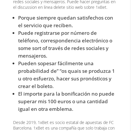
redes sociales y mensajeros. Puede hacer preguntas en
el discussion en linea delete sitio web sobre 1xBet.
Porque siempre quedan satisfechos con
el servicio que reciben.
Puede registrarse por número de
teléfono, correspondencia electrónico o
some sort of través de redes sociales y
mensajeros.
Pueden sopesar fácilmente una
probabilidad de” “os quais se produzca 1
u otro esfuerzo, hacer sus pronósticos y
crear el boleto.
El importe para la bonificación no puede
superar mis 100 euros o una cantidad
igual en otra emblema.
Desde 2019, 1xBet es socio estatal de apuestas de FC
Barcelona. 1xBet es una compañía que solo trabaja con