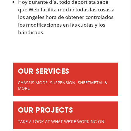
Hoy durante día, todo deportista sabe
que Web facilita mucho todas las cosas a
los angeles hora de obtener controlados
los modificaciones en las cuotas y los
hándicaps.
OUR SERVICES
CHASSIS MODS, SUSPENSION, SHEETMETAL &
MORE
OUR PROJECTS
TAKE A LOOK AT WHAT WE'RE WORKING ON