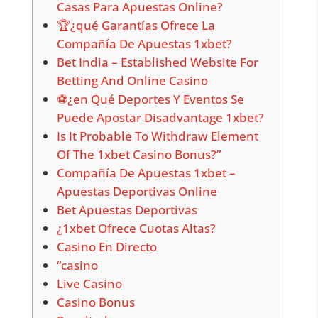
Casas Para Apuestas Online?
🏆¿qué Garantías Ofrece La
Compañía De Apuestas 1xbet?
Bet India – Established Website For
Betting And Online Casino
⚽¿en Qué Deportes Y Eventos Se
Puede Apostar Disadvantage 1xbet?
Is It Probable To Withdraw Element
Of The 1xbet Casino Bonus?”
Compañía De Apuestas 1xbet –
Apuestas Deportivas Online
Bet Apuestas Deportivas
¿1xbet Ofrece Cuotas Altas?
Casino En Directo
“casino
Live Casino
Casino Bonus