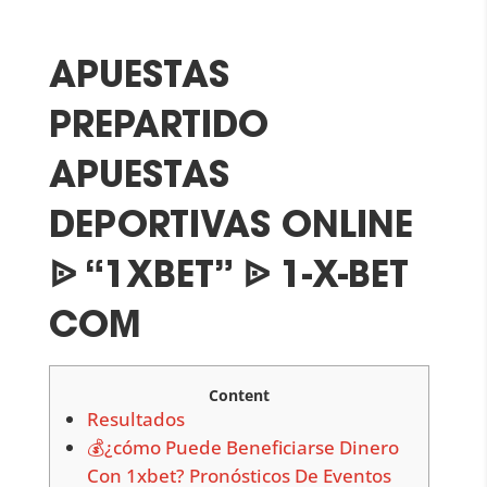
APUESTAS
PREPARTIDO
APUESTAS
DEPORTIVAS ONLINE
ᐉ “1XBET” ᐉ 1-X-BET
COM
Content
Resultados
💰¿cómo Puede Beneficiarse Dinero
Con 1xbet? Pronósticos De Eventos