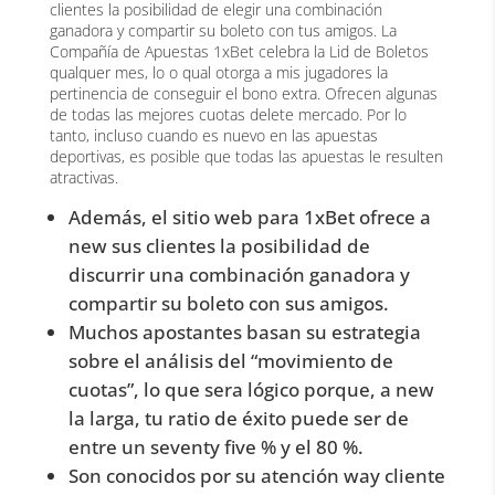
clientes la posibilidad de elegir una combinación
ganadora y compartir su boleto con tus amigos. La
Compañía de Apuestas 1xBet celebra la Lid de Boletos
qualquer mes, lo o qual otorga a mis jugadores la
pertinencia de conseguir el bono extra. Ofrecen algunas
de todas las mejores cuotas delete mercado. Por lo
tanto, incluso cuando es nuevo en las apuestas
deportivas, es posible que todas las apuestas le resulten
atractivas.
Además, el sitio web para 1xBet ofrece a
new sus clientes la posibilidad de
discurrir una combinación ganadora y
compartir su boleto con sus amigos.
Muchos apostantes basan su estrategia
sobre el análisis del “movimiento de
cuotas”, lo que sera lógico porque, a new
la larga, tu ratio de éxito puede ser de
entre un seventy five % y el 80 %.
Son conocidos por su atención way cliente