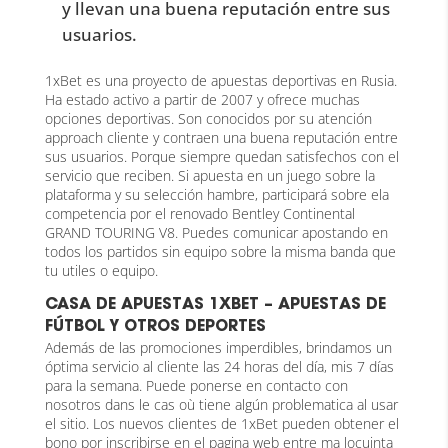
y llevan una buena reputación entre sus
usuarios.
1xBet es una proyecto de apuestas deportivas en Rusia.
Ha estado activo a partir de 2007 y ofrece muchas
opciones deportivas. Son conocidos por su atención
approach cliente y contraen una buena reputación entre
sus usuarios. Porque siempre quedan satisfechos con el
servicio que reciben. Si apuesta en un juego sobre la
plataforma y su selección hambre, participará sobre ela
competencia por el renovado Bentley Continental
GRAND TOURING V8. Puedes comunicar apostando en
todos los partidos sin equipo sobre la misma banda que
tu utiles o equipo.
CASA DE APUESTAS 1XBET – APUESTAS DE
FÚTBOL Y OTROS DEPORTES
Además de las promociones imperdibles, brindamos un
óptima servicio al cliente las 24 horas del día, mis 7 días
para la semana. Puede ponerse en contacto con
nosotros dans le cas où tiene algún problematica al usar
el sitio. Los nuevos clientes de 1xBet pueden obtener el
bono por inscribirse en el pagina web entre ma locuinta