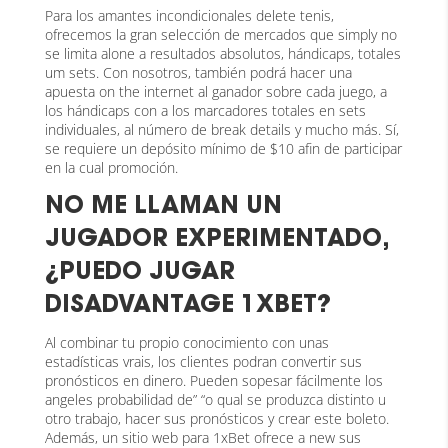
Para los amantes incondicionales delete tenis,
ofrecemos la gran selección de mercados que simply no
se limita alone a resultados absolutos, hándicaps, totales
um sets. Con nosotros, también podrá hacer una
apuesta on the internet al ganador sobre cada juego, a
los hándicaps con a los marcadores totales en sets
individuales, al número de break details y mucho más. Sí,
se requiere un depósito mínimo de $10 afin de participar
en la cual promoción.
NO ME LLAMAN UN
JUGADOR EXPERIMENTADO,
¿PUEDO JUGAR
DISADVANTAGE 1XBET?
Al combinar tu propio conocimiento con unas
estadísticas vrais, los clientes podran convertir sus
pronósticos en dinero. Pueden sopesar fácilmente los
angeles probabilidad de” “o qual se produzca distinto u
otro trabajo, hacer sus pronósticos y crear este boleto.
Además, un sitio web para 1xBet ofrece a new sus