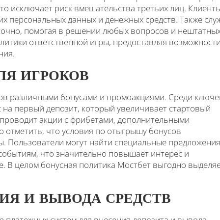
то исключает риск вмешательства третьих лиц. Клиент
их персональных данных и денежных средств. Также слу
точно, помогая в решении любых вопросов и нештатны
олитики ответственной игры, предоставляя возможност
ния.
ЛЯ ИГРОКОВ
ков различными бонусами и промоакциями. Среди ключ
на первый депозит, который увеличивает стартовый
р проводит акции с фрибетами, дополнительными
о отметить, что условия по отыгрышу бонусов
. Пользователи могут найти специальные предложения
событиям, что значительно повышает интерес и
е. В целом бонусная политика Мостбет выгодно выделя
Я И ВЫВОДА СРЕДСТВ
 платежных систем для внесения депозита и вывода