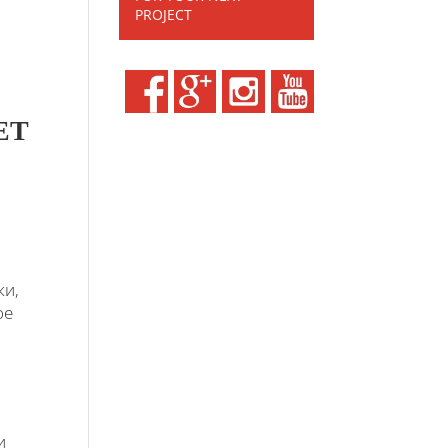
PROJECT
ЕТ
ки,
ое
и