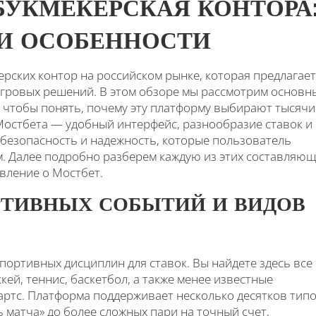
БУКМЕКЕРСКАЯ КОНТОРА
И ОСОБЕННОСТИ
рских контор на российском рынке, которая предлагае
игровых решений. В этом обзоре мы рассмотрим основн
 чтобы понять, почему эту платформу выбирают тысячи
Мостбета — удобный интерфейс, разнообразие ставок и
безопасность и надежность, которые пользователь
м. Далее подробно разберем каждую из этих составляющ
вление о Мостбет.
РТИВНЫХ СОБЫТИЙ И ВИДОВ
ортивных дисциплин для ставок. Вы найдете здесь все
ей, теннис, баскетбол, а также менее известные
артс. Платформа поддерживает несколько десятков тип
ь матча» до более сложных пари на точный счет,