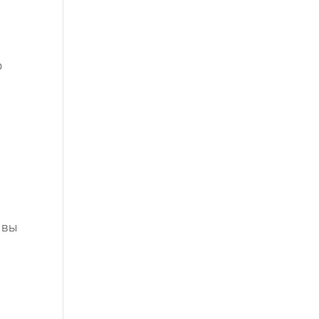
р
 вы