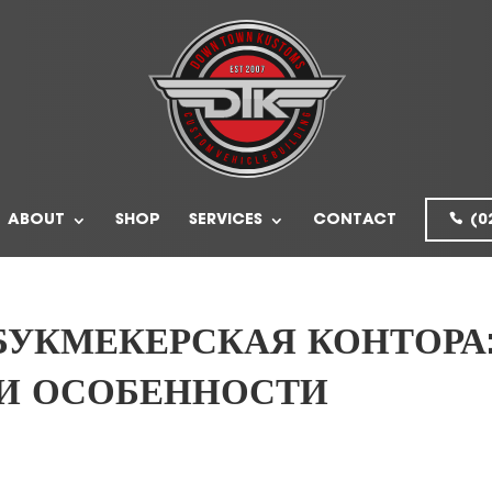
ABOUT
SHOP
SERVICES
CONTACT
(0
БУКМЕКЕРСКАЯ КОНТОРА
И ОСОБЕННОСТИ