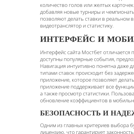
количество голов или желтых карточек
добавляя новые турниры и чемпионаты.
позволяют делать ставки в реальном 
видеотранслятор и статистику.
ИНТЕРФЕЙС И МОБ
Интерфейс сайта Мостбет отличается п
доступны популярные события, предло
Навигация интуитивно понятна даже д
типами ставок происходит без задерж
приложение, которое позволяет делат
приложение поддерживает все функции,
а также просмотр статистики. Пользо
обновление коэффициентов в мобиль
БЕЗОПАСНОСТЬ И НАДЕ
Одним из главных критериев выбора бу
лицензию, что гарантирует законност