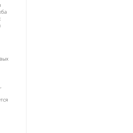
ы
жба
х
и
евых
,
ется