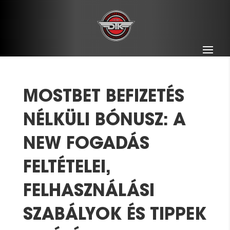
MOSTBET BEFIZETÉS
NÉLKÜLI BÓNUSZ: A
NEW FOGADÁS
FELTÉTELEI,
FELHASZNÁLÁSI
SZABÁLYOK ÉS TIPPEK