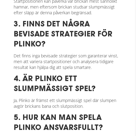
Startpositionen kan påverka var brickan mest sannolikt
hamnar, men eftersom brickan studsar slumpmässigt
efter släpp är denna påverkan begränsad.
3. FINNS DET NÅGRA
BEVISADE STRATEGIER FÖR
PLINKO?
Det finns inga bevisade strategier som garanterar vinst,
men att variera startpositioner och analysera tidigare
resultat kan hjälpa dig att spela smartare.
4. ÄR PLINKO ETT
SLUMPMÄSSIGT SPEL?
Ja, Plinko är främst ett slumpmässigt spel där slumpen
avgör brickans bana och slutposition.
5. HUR KAN MAN SPELA
PLINKO ANSVARSFULLT?