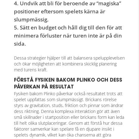
Undvik att bli för beroende av “magiska”
positioner eftersom spelets kärna är
slumpmässig.
Sätt en budget och håll dig till den för att
minimera förluster när turen inte är på din
sida.
Dessa strategier hjälper till att balansera spelupplevelsen
och ökar möjligheten att kombinera skicklig planering
med turens kraft.
FÖRSTÅ FYSIKEN BAKOM PLINKO OCH DESS
PÅVERKAN PÅ RESULTAT
Fysiken bakom Plinko påverkar också resultatet trots att
spelet uppfattas som slumpmässigt. Brickans rörelse
styrs av gravitation, studs, friktion och pinnar som ändrar
dess riktning. Denna komplexa interaktion gör att även
små skillnader i startposition eller brickans form kan leda
till helt olika slutplaceringar. Genom att förstå hur dessa
faktorer samverkar kan spelare få en djupare insikt i
spelets dynamik, vilket kan öka chanserna att göra