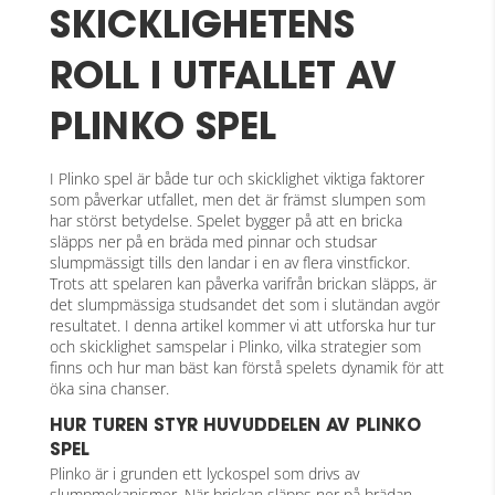
SKICKLIGHETENS
ROLL I UTFALLET AV
PLINKO SPEL
I Plinko spel är både tur och skicklighet viktiga faktorer
som påverkar utfallet, men det är främst slumpen som
har störst betydelse. Spelet bygger på att en bricka
släpps ner på en bräda med pinnar och studsar
slumpmässigt tills den landar i en av flera vinstfickor.
Trots att spelaren kan påverka varifrån brickan släpps, är
det slumpmässiga studsandet det som i slutändan avgör
resultatet. I denna artikel kommer vi att utforska hur tur
och skicklighet samspelar i Plinko, vilka strategier som
finns och hur man bäst kan förstå spelets dynamik för att
öka sina chanser.
HUR TUREN STYR HUVUDDELEN AV PLINKO
SPEL
Plinko är i grunden ett lyckospel som drivs av
slumpmekanismer. När brickan släpps ner på brädan