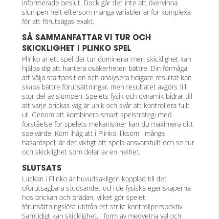
informerade beslut. Dock går det inte att övervinna
slumpen helt eftersom många variabler är för komplexa
för att förutsägas exakt.
SÅ SAMMANFATTAR VI TUR OCH
SKICKLIGHET I PLINKO SPEL
Plinko är ett spel där tur dominerar men skicklighet kan
hjälpa dig att hantera osäkerheten bättre. Din förmåga
att välja startposition och analysera tidigare resultat kan
skapa bättre förutsättningar, men resultatet avgörs till
stor del av slumpen. Spelets fysik och dynamik bidrar till
att varje brickas väg är unik och svår att kontrollera fullt
ut. Genom att kombinera smart spelstrategi med
förståelse för spelets mekanismer kan du maximera ditt
spelvärde. Kom ihåg att i Plinko, liksom i många
hasardspel, är det viktigt att spela ansvarsfullt och se tur
och skicklighet som delar av en helhet.
SLUTSATS
Luckan i Plinko är huvudsakligen kopplad till det
oförutsägbara studsandet och de fysiska egenskaperna
hos brickan och brädan, vilket gör spelet
förutsättningslöst utifrån ett strikt kontrollperspektiv.
Samtidigt kan skicklighet, i form av medvetna val och