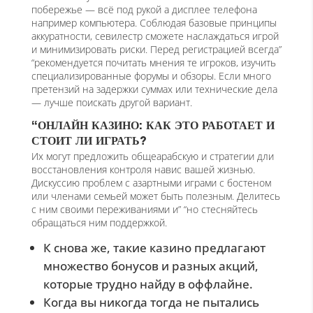
побережье — всё под рукой а дисплее телефона
например компьютера. Соблюдая базовые принципы
аккуратности, севилестр сможете наслаждаться игрой
и минимизировать риски. Перед регистрацией всегда”
“рекомендуется почитать мнения те игроков, изучить
специализированные форумы и обзоры. Если много
претензий на задержки суммах или технические дела
— лучше поискать другой вариант.
“ОНЛАЙН КАЗИНО: КАК ЭТО РАБОТАЕТ И
СТОИТ ЛИ ИГРАТЬ?
Их могут предложить общеарабскую и стратегии дли
восстановления контроля навис вашей жизнью.
Дискуссию проблем с азартными играми с бостеном
или членами семьей может быть полезным. Делитесь
с ним своими переживаниями и” “но стесняйтесь
обращаться ним поддержкой.
К снова же, такие казино предлагают
множество бонусов и разных акций,
которые трудно найду в оффлайне.
Когда вы никогда тогда не пытались