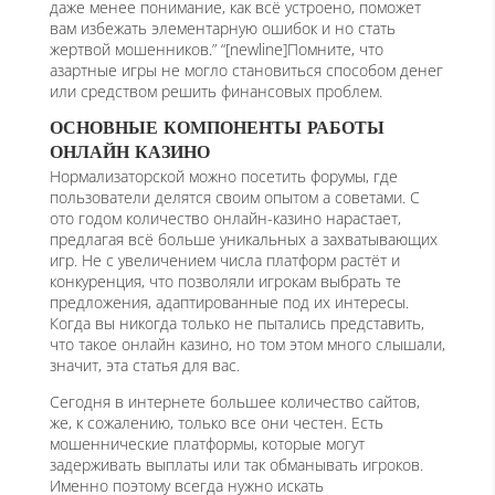
даже менее понимание, как всё устроено, поможет
вам избежать элементарную ошибок и но стать
жертвой мошенников.” “[newline]Помните, что
азартные игры не могло становиться способом денег
или средством решить финансовых проблем.
ОСНОВНЫЕ КОМПОНЕНТЫ РАБОТЫ
ОНЛАЙН КАЗИНО
Нормализаторской можно посетить форумы, где
пользователи делятся своим опытом а советами. С
ото годом количество онлайн-казино нарастает,
предлагая всё больше уникальных а захватывающих
игр. Не с увеличением числа платформ растёт и
конкуренция, что позволяли игрокам выбрать те
предложения, адаптированные под их интересы.
Когда вы никогда только не пытались представить,
что такое онлайн казино, но том этом много слышали,
значит, эта статья для вас.
Сегодня в интернете большее количество сайтов,
же, к сожалению, только все они честен. Есть
мошеннические платформы, которые могут
задерживать выплаты или так обманывать игроков.
Именно поэтому всегда нужно искать