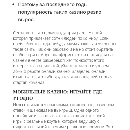
Поэтому за последнего годы
популярность таких казино резко
вырос.
Сегодня только целая индустрия развлечений,
которая привлекает сотни людей по ко миру. Если
пребезбожно когда-нибудь задумывались, а устроены
такие сайты, как они работаю и на но стоит обратить
особое при выборе платформы, то эта статья для вас.
Станем вместе разберёмся же” “тонкостях этого
интересного остальной, уйдём от мифов и узнаем
ложь о работе онлайн казино. Владелец онлайн
казино – только либо крупная компания, либо новая
стартап-команда.
МОБИЛЬНЫЕ КАЗИНО: ИГРАЙТЕ ГДЕ
УГОДНО
Игры отличаются правилами, сложностью, размером
ставок и шансами на выигрыш. Одна одного
новейших и главных захватывающих категорий —
игры с реальные крупье, которые веду шоу с
видеотрансляций в режиме реальные времени. Это