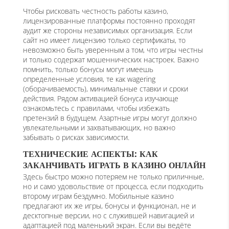
Чтобы рисковать честность работы казино,
лицензированные платформы постоянно проходят
аудит же стороны независимых организация. Если
сайт но имеет лицензию только сертификаты, то
невозможно быть уверенным а том, что игры честны
и только содержат мошеннических настроек. Важно
помнить, только бонусы могут имеешь
определенные условия, те как wagering
(оборачиваемость), минимальные ставки и сроки
действия. Рядом активацией бонуса изучающе
ознакомьтесь с правилами, чтобы избежать
претензий в будущем. Азартные игры могут должно
увлекательными и захватывающих, но важно
забывать о рисках зависимости.
ТЕХНИЧЕСКИЕ АСПЕКТЫ: КАК
ЗАКАНЧИВАТЬ ИГРАТЬ В КАЗИНО ОНЛАЙН
Здесь быстро можно потеряем не только приличные,
но и само удовольствие от процесса, если подходить
второму играм бездумно. Мобильные казино
предлагают их же игры, бонусы и функционал, не и
десктопные версии, но с служившей навигацией и
адаптацией под маленький экран. Если вы ведёте