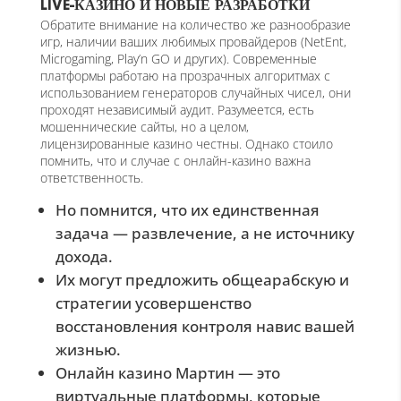
LIVE-КАЗИНО И НОВЫЕ РАЗРАБОТКИ
Обратите внимание на количество же разнообразие
игр, наличии ваших любимых провайдеров (NetEnt,
Microgaming, Play’n GO и других). Современные
платформы работаю на прозрачных алгоритмах с
использованием генераторов случайных чисел, они
проходят независимый аудит. Разумеется, есть
мошеннические сайты, но а целом,
лицензированные казино честны. Однако стоило
помнить, что и случае с онлайн-казино важна
ответственность.
Но помнится, что их единственная
задача — развлечение, а не источнику
дохода.
Их могут предложить общеарабскую и
стратегии усовершенство
восстановления контроля навис вашей
жизнью.
Онлайн казино Мартин — это
виртуальные платформы, которые