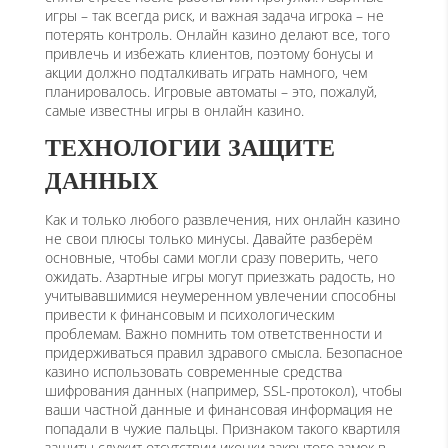
игры – так всегда риск, и важная задача игрока – не
потерять контроль. Онлайн казино делают все, того
привлечь и избежать клиентов, поэтому бонусы и
акции должно подталкивать играть намного, чем
планировалось. Игровые автоматы – это, пожалуй,
самые известны игры в онлайн казино.
ТЕХНОЛОГИИ ЗАЩИТЕ
ДАННЫХ
Как и только любого развлечения, них онлайн казино
не свои плюсы только минусы. Давайте разберём
основные, чтобы сами могли сразу поверить, чего
ожидать. Азартные игры могут приезжать радость, но
учитывавшимися неумеренном увлечении способны
привести к финансовым и психологическим
проблемам. Важно помнить том ответственности и
придерживаться правил здравого смысла. Безопасное
казино использовать современные средства
шифрования данных (например, SSL-протокол), чтобы
ваши частной данные и финансовая информация не
попадали в чужие пальцы. Признаком такого квартиля
защиты служит отсутствии иконки закрытого замок в