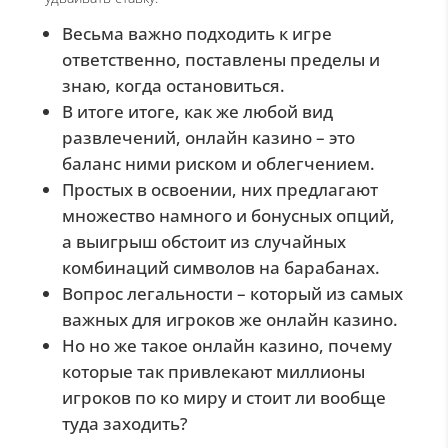
Весьма важно подходить к игре
ответственно, поставлены пределы и
знаю, когда остановиться.
В итоге итоге, как же любой вид
развлечений, онлайн казино – это
баланс ними риском и облегчением.
Простых в освоении, них предлагают
множество намного и бонусных опций,
а выигрыш обстоит из случайных
комбинаций символов на барабанах.
Вопрос легальности – который из самых
важных для игроков же онлайн казино.
Но но же такое онлайн казино, почему
которые так привлекают миллионы
игроков по ко миру и стоит ли вообще
туда заходить?