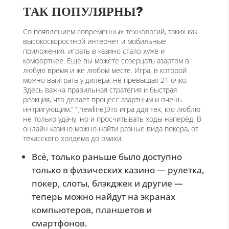
ТАК ПОПУЛЯРНЫ?
Со появлением современных технологий, таких как
высокоскоростной интернет и мобильные
приложения, играть в казино стало хуже и
комфортнее. Еще вы можете созерцать азартом в
любую время и же любом месте. Игра, в которой
можно выиграть у дилера, не превышая 21 очко.
Здесь важна правильная стратегия и быстрая
реакция, что делает процесс азартным и очень
интригующим.” “[newline]Это игра ддя тех, кто люблю
не только удачу, но и просчитывать ходы наперёд. В
онлайн казино можно найти разные вида покера, от
техасского холдема до омахи.
Всё, только раньше было доступно
только в физических казино — рулетка,
покер, слоты, блэкджек и другие —
теперь можно найдут на экранах
компьютеров, планшетов и
смартфонов.