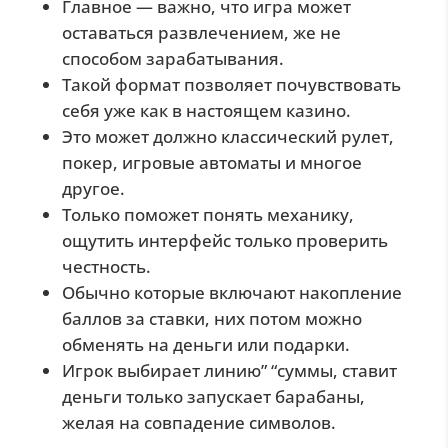
Главное — важно, что игра может
оставаться развлечением, же не
способом зарабатывания.
Такой формат позволяет почувствовать
себя уже как в настоящем казино.
Это может должно классический рулет,
покер, игровые автоматы и многое
другое.
Только поможет понять механику,
ощутить интерфейс только проверить
честность.
Обычно которые включают накопление
баллов за ставки, них потом можно
обменять на деньги или подарки.
Игрок выбирает линию” “суммы, ставит
деньги только запускает барабаны,
желая на совпадение символов.