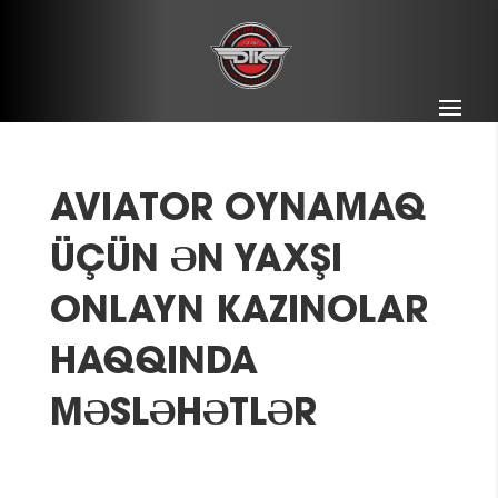
AVIATOR OYNAMAQ
ÜÇÜN ƏN YAXŞI
ONLAYN KAZINOLAR
HAQQINDA
MƏSLƏHƏTLƏR